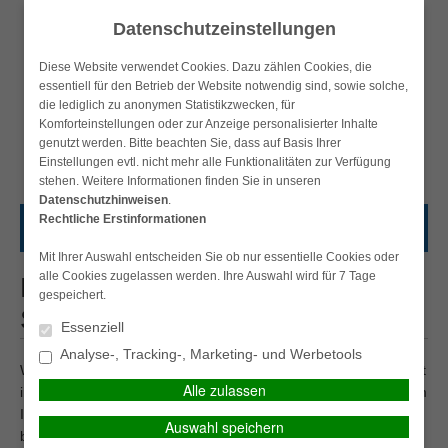
Datenschutzeinstellungen
Diese Website verwendet Cookies. Dazu zählen Cookies, die
essentiell für den Betrieb der Website notwendig sind, sowie solche,
die lediglich zu anonymen Statistikzwecken, für
Komforteinstellungen oder zur Anzeige personalisierter Inhalte
SIMPLR-LOGIN
Datenschutz
Impressum
Anfahrt
Kontakt
genutzt werden. Bitte beachten Sie, dass auf Basis Ihrer
Einstellungen evtl. nicht mehr alle Funktionalitäten zur Verfügung
stehen. Weitere Informationen finden Sie in unseren
Datenschutzhinweisen
.
Rechtliche Erstinformationen
HAUPTMENÜ
Mit Ihrer Auswahl entscheiden Sie ob nur essentielle Cookies oder
alle Cookies zugelassen werden. Ihre Auswahl wird für 7 Tage
Reisekranken für Au Pairs,
gespeichert.
Schüler, Studenten, et al.
Essenziell
Analyse-, Tracking-, Marketing- und Werbetools
Wenn Sie vorhaben, in absehbarer Zeit einen Au Pair-Aufenthalt
Alle zulassen
im Ausland zu verbringen, sollten Sie diesen gut vorbereiten, um
Ihre Reise unbeschwert genießen zu können. Wenn Sie
Auswahl speichern
beispielsweise während Ihres Aufenthaltes krank werden, kann