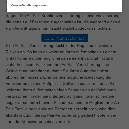
dies zu einer sehr unangenehmen Situation führen, wenn Ihnen
Cookie-Details
Impressum
die notwendigen Mittel fehlen, Arzt- und Medizinkosten zu
tragen. Die Au Pair-Krankenversicherung ist eine Versicherung,
die genau auf Personen zugeschnitten ist, die während eines Au
Pair-Aufenthaltes einen Krankheitsfall abdecken möchten.
JETZT VERGLEICHEN
Eine Au Pair-Versicherung deckt in der Regel auch weitere
Risiken ab. So kann es während Ihres Aufenthaltes zu einem
Unfall kommen, der möglicherweise eine Invalidität mit sich
zieht. In diesem Fall kann Ihre Au Pair-Versicherung eine
Geldleistung aufbringen, damit Sie Ihren Aufenthalt nicht
abbrechen müssen. Eine weitere mögliche Abdeckung der
Versicherung ist die Haftpflicht. Sollte es passieren, dass Sie
während Ihres Aufenthaltes einen Schaden an der Wohnung
verursachen, in der Sie untergebracht sind, oder sollten Sie
sogar versehentlich einen Schaden an einem Mitglied Ihrer Au
Pair-Familie oder anderen Personen herbeiführen, wird dies
ebenfalls durch die Au Pair-Versicherung gedeckt, sofern der
Tarif der Versicherung dies vorsieht.